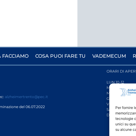
 FACCIAMO
COSA PUOI FARE TU
VADEMECUM
R
ORARI DI APER
LUN 10-12
MAR 16-18
MER CHIUSO
ec:
alzheimertrento@pec.it
GIO 10-12
VEN 10-12
rminazione del 06.07.2022
Per fornire 
SAB CHIUSO
memorizzare 
DOM CHIUSO
tecnologie c
unici su que
su alcune ca