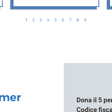
1
2
3
4
5
6
7
8
9
Dona il 5 pe
Codice fisc