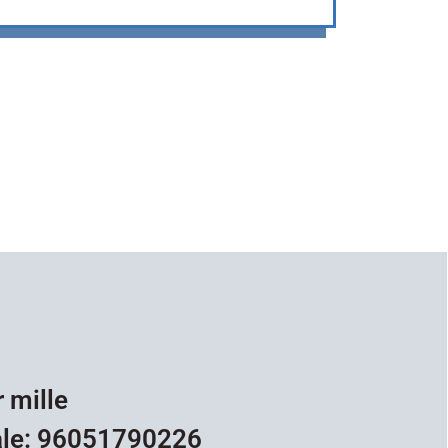
r mille
ale: 96051790226