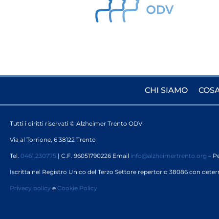
CHI SIAMO
COSA
Tutti i diritti riservati © Alzheimer Trento ODV
Via al Torrione, 6 38122 Trento
Tel.
0461.230775
| C.F. 96051790226 Email
info@alzheimertrento.org
– P
Iscritta nel Registro Unico del Terzo Settore repertorio 38086 con dete
Privacy policy
e
Cookie Policy