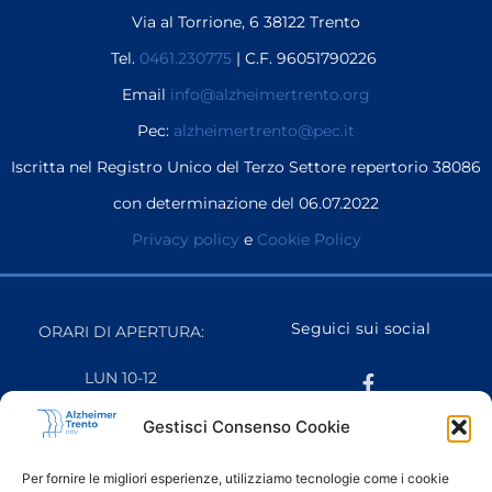
Via al Torrione, 6 38122 Trento
Tel.
0461.230775
| C.F. 96051790226
Email
info@alzheimertrento.org
Pec:
alzheimertrento@pec.it
Iscritta nel Registro Unico del Terzo Settore repertorio 38086
con determinazione del 06.07.2022
Privacy policy
e
Cookie Policy
Seguici sui social
ORARI DI APERTURA:
LUN 10-12
MAR 16-18
MER CHIUSO
Gestisci Consenso Cookie
GIO 10-12
VEN 10-12
Per fornire le migliori esperienze, utilizziamo tecnologie come i cookie