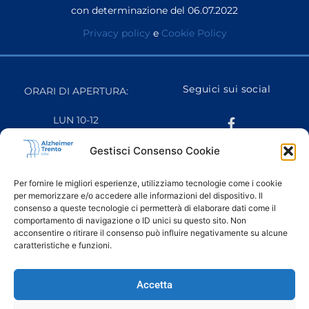
con determinazione del 06.07.2022
Privacy policy
e
Cookie Policy
Seguici sui social
ORARI DI APERTURA:
LUN 10-12
MAR 16-18
MER CHIUSO
Gestisci Consenso Cookie
GIO 10-12
VEN 10-12
Per fornire le migliori esperienze, utilizziamo tecnologie come i cookie
SAB CHIUSO
per memorizzare e/o accedere alle informazioni del dispositivo. Il
DOM CHIUSO
consenso a queste tecnologie ci permetterà di elaborare dati come il
comportamento di navigazione o ID unici su questo sito. Non
acconsentire o ritirare il consenso può influire negativamente su alcune
caratteristiche e funzioni.
Ringraziamo il fotografo Luca Chistè per le fotografie
scattate in occasione del progetto “
Quotidiani Paralleli
” e
Accetta
pubblicate in questo sito web.