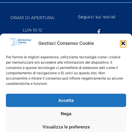
Seguici sui social
ORARI DI APERTURA:
LUN 10-12
MAR 16-18
MER CHIUSO
Gestisci Consenso Cookie
GIO 10-12
VEN 10-12
Per fornire le migliori esperienze, utilizziamo tecnologie come i cookie
SAB CHIUSO
per memorizzare e/o accedere alle informazioni del dispositivo. Il
DOM CHIUSO
consenso a queste tecnologie ci permetterà di elaborare dati come il
comportamento di navigazione o ID unici su questo sito. Non
acconsentire o ritirare il consenso può influire negativamente su alcune
caratteristiche e funzioni.
Ringraziamo il fotografo Luca Chistè per le fotografie
scattate in occasione del progetto “
Quotidiani Paralleli
” e
Accetta
pubblicate in questo sito web.
Nega
Alzheimer Trento Odv è
Visualizza le preferenze
affiliata: