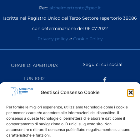
Pec:
alzheimertrento@pec.it
Iscritta nel Registro Unico del Terzo Settore repertorio 38086
con determinazione del 06.07.2022
Privacy policy
e
Cookie Policy
Seguici sui social
ORARI DI APERTURA:
LUN 10-12
MAR 16-18
MER CHIUSO
Gestisci Consenso Cookie
GIO 10-12
VEN 10-12
Per fornire le migliori esperienze, utilizziamo tecnologie come i cookie
SAB CHIUSO
per memorizzare e/o accedere alle informazioni del dispositivo. Il
DOM CHIUSO
consenso a queste tecnologie ci permetterà di elaborare dati come il
comportamento di navigazione o ID unici su questo sito. Non
acconsentire o ritirare il consenso può influire negativamente su alcune
caratteristiche e funzioni.