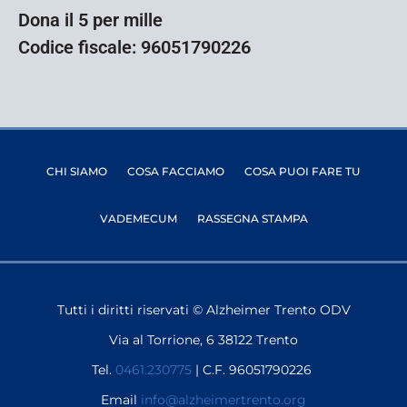
Dona il 5 per mille
Codice fiscale: 96051790226
CHI SIAMO
COSA FACCIAMO
COSA PUOI FARE TU
VADEMECUM
RASSEGNA STAMPA
Tutti i diritti riservati © Alzheimer Trento ODV
Via al Torrione, 6 38122 Trento
Tel.
0461.230775
| C.F. 96051790226
Email
info@alzheimertrento.org