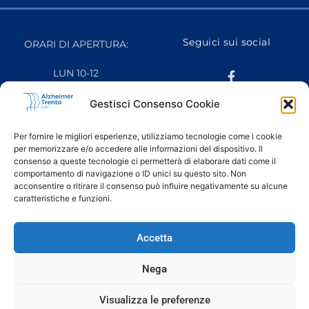
Seguici sui social
ORARI DI APERTURA:
LUN 10-12
MAR 16-18
MER CHIUSO
Gestisci Consenso Cookie
GIO 10-12
VEN 10-12
Per fornire le migliori esperienze, utilizziamo tecnologie come i cookie
SAB CHIUSO
per memorizzare e/o accedere alle informazioni del dispositivo. Il
DOM CHIUSO
consenso a queste tecnologie ci permetterà di elaborare dati come il
comportamento di navigazione o ID unici su questo sito. Non
acconsentire o ritirare il consenso può influire negativamente su alcune
caratteristiche e funzioni.
Ringraziamo il fotografo Luca Chistè per le fotografie
scattate in occasione del progetto “
Quotidiani Paralleli
” e
Accetta
pubblicate in questo sito web.
Nega
Alzheimer Trento Odv è
Visualizza le preferenze
affiliata: